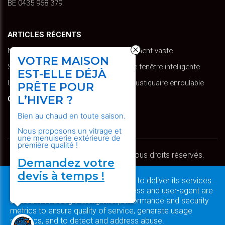
BE 0435 968 379
ARTICLES RÉCENTS
Nos moustiquaires : un choix étonnamment vaste
VOTRE MAISON
Schüco Ventilation Vent : ventilation de fenêtre intelligente
EST-ELLE DÉJÀ
Un nouveau produit arrive : la porte moustiquaire enroulable
PRÊTE POUR
GOOGLE TRADUCTION
L’HIVER ?
Select Language
Bien au chaud en toute saison.
Nous proposons un vitrage et
une menuiserie extérieure de
première qualité !
Copyright © 2026 Schiffeleers. Tous droits réservés.
Demandez votre
Confidentialité & Cookies
|
UP-TO-DATE WebDesign
devis à temps !
This site uses cookies from Google to deliver its services
and to analyze traffic. Your IP address and user-agent are
shared with Google along with performance and security
metrics to ensure quality of service, generate usage
statistics, and to detect and address abuse.